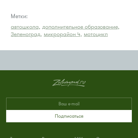
Метки:
автошкола,
дополнительное образование,
Зеленоград,
микрорайон 4,
мотоцикл
Подписаться