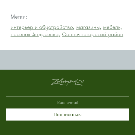
Метки:
интерьер и обустройство,
магазины,
мебель,
поселок Андреевка,
Солнечногорский район
Подписаться