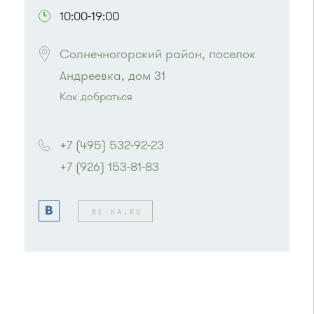
10:00-19:00
Солнечногорский район, поселок 
Андреевка, дом 31
Как добраться
Проезд до остановки
"16-й микрорайон"
:
Автобусы № 5, 15, 17, 20, 22, 32.
+7 (495) 532-92-23
Маршрутка № 417м, 460м, 479м, 720м
+7 (926) 153-81-83
или до остановки
"Корпус 1602"
:
Автобусы № 5, 15, 17, 20, 32.
Маршрутка № 417м, 460м, 479м, 720м
BE-KA.RU