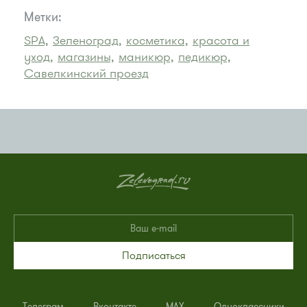
Метки:
SPA,
Зеленоград,
косметика,
красота и
уход,
магазины,
маникюр,
педикюр,
Савелкинский проезд
Подписаться
Телеграм
Вконтакте
MAX
Одноклассники