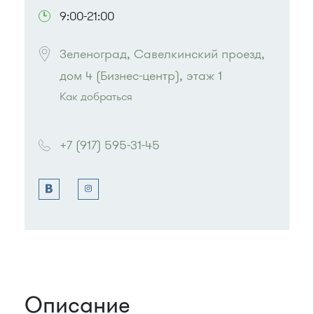
9:00-21:00
Зеленоград, Савелкинский проезд, 
дом 4 (Бизнес-центр), этаж 1
Как добраться
Проезд до остановки
"Парк Победы"
:
Автобусы № 2, 3, 9, 11, 19, 31, 32.
+7 (917) 595-31-45
Маршрутка № 409м, 419м
или до остановки
"Товары для дома"
:
Автобусы № 1, 3, 8, 11, 19, 29, 32, 400, 400э.
Маршрутка № 408м, 419м, 476м
Описание