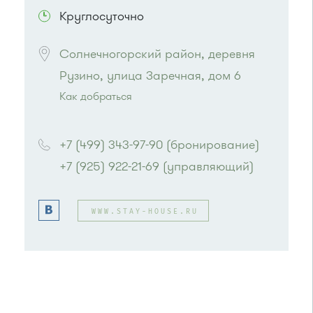
Круглосуточно
Солнечногорский район, деревня 
Рузино, улица Заречная, дом 6
Как добраться
Проезд до остановки
"Пионерский лагерь
Спутник"
:
+7 (499) 343-97-90 (бронирование)
Автобус № 366.
+7 (925) 922-21-69 (управляющий)
Маршрутка № 460м, 707м
или до остановки
"Медведки"
:
Автобус № 20
WWW.STAY-HOUSE.RU