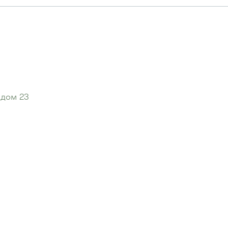
 дом 23
 улица"
:
я"
: