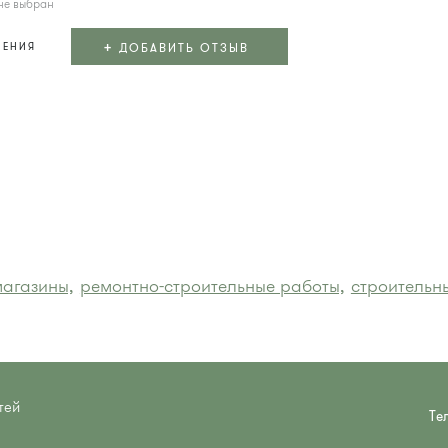
не выбран
+
ДОБАВИТЬ ОТЗЫВ
ЛЕНИЯ
магазины,
ремонтно-строительные работы,
строительн
тей
Те