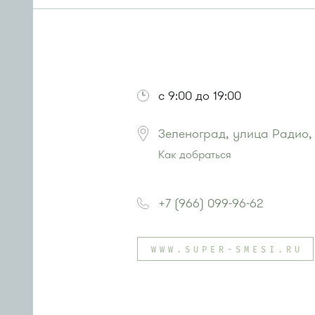
с 9:00 до 19:00
Зеленоград, улица Радио,
Как добраться
Проезд до остановки
"Заводская
Автобус № 20.
+7 (966) 099-96-62
Маршрутка № 460м
или до остановки
"Улица 1-го Ма
Автобусы № 28, 32.
WWW.SUPER-SMESI.RU