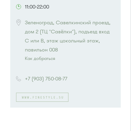
11:00-22:00
Зеленоград, Савелкинский проезд, 
дом 2 (ТЦ "Савёлки"), подъезд вход 
C или B, этаж цокольный этаж, 
Как добраться
Проезд до остановки
"Парк Победы"
:
Автобусы № 2, 3, 9, 11, 19, 31, 32.
+7 (903) 750-08-77
Маршрутка № 409м, 419м
или до остановки
"Товары для дома"
:
Автобусы № 1, 3, 8, 11, 19, 29, 32, 400, 400э.
WWW.FINESTYLE.SU
Маршрутка № 408м, 419м, 476м