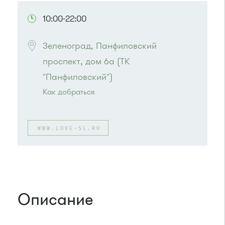
10:00-22:00
Зеленоград, Панфиловский 
проспект, дом 6а (ТК 
"Панфиловский")
Как добраться
Проезд до остановки
"Березка"
:
Автобусы № 3, 6, 7, 8, 9, 11, 13, 15, 23, 32, 45,
WWW.LOVE-SL.RU
312, 377.
Маршрутка № 128, 312, 377
или до остановки
"1-й микрорайон"
:
Автобусы № 390, 476, 493.
Маршрутка № 127, 390, 476
Описание