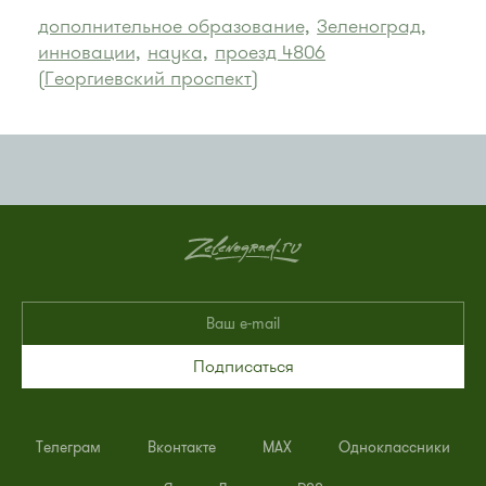
дополнительное образование,
Зеленоград,
инновации,
наука,
проезд 4806
(Георгиевский проспект)
Подписаться
Телеграм
Вконтакте
MAX
Одноклассники