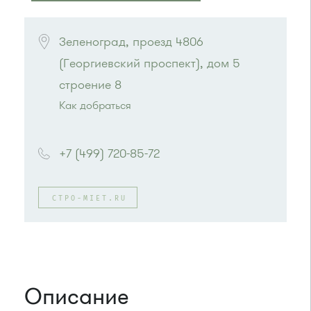
ПОСМОТРЕТЬ НА КАРТЕ
Зеленоград, проезд 4806 
(Георгиевский проспект), дом 5 
строение 8
Как добраться
Проезд до остановки
"Солнечная аллея"
:
Автобус № 2, 3, 8, 11, 19, 29, 32.
+7 (499) 720-85-72
Маршрутка № 408м, 419м
или до остановки
"МИЭТ"
:
Автобусы № 2, 3, 8, 11, 19, 29, 32.
CTPO-MIET.RU
Маршрутка № 408м, 419м
Описание