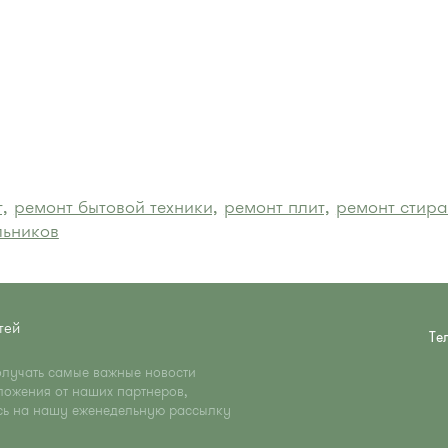
,
ремонт бытовой техники,
ремонт плит,
ремонт стир
льников
тей
Те
олучать самые важные новости
ложения от наших партнеров,
сь на нашу еженедельную рассылку