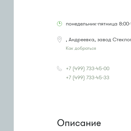
понедельник-пятница 8:00-
, Андреевка, завод Стекло
Как добраться
Проезд до остановки
"Стекловол
Автобусы № 357, 374, 495, 497.
+7 (499) 733-45-00
Маршрутка № 495, 497
+7 (499) 733-45-33
или до остановки
"ТЦ "REAL""
:
Маршрутка: № 2 (12-й микрорайо
Описание