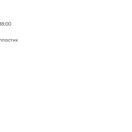
18:00
пластик
окно"
:
н-REAL), № 1 (Крюково-REAL)