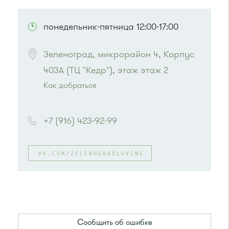
ПОСМОТРЕТЬ НА КАРТЕ
понедельник-пятница 12:00-17:00
Зеленоград, микрорайон 4, Корпус 
403А (ТЦ "Кедр"), этаж этаж 2
Как добраться
Проезд до остановки
"Детский мир"
:
+7 (916) 423-92-99
Автобусы № 1, 3, 8, 11, 19, 29, 32.
Маршрутка № 408м, 419м, 476м
VK.COM/ZELENOGRADLOVEME
или до остановки
"Кинотеатр "Электрон""
:
Автобусы № 1, 3, 6, 7, 8, 10, 11, 12, 29, 32.
Маршрутка № 408м, 476м, 720м, 900, 903
Сообщить об ошибке