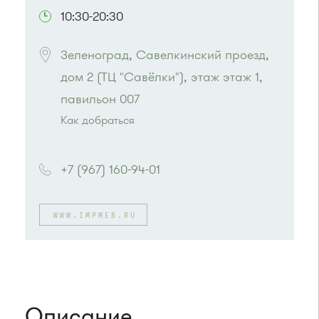
10:30-20:30
Зеленоград, Савелкинский проезд, 
дом 2 (ТЦ "Савёлки"), этаж этаж 1, 
Как добраться
Проезд до остановки
"Парк Победы"
:
Автобусы № 2, 3, 9, 11, 19, 31, 32.
+7 (967) 160-94-01
Маршрутка № 409м, 419м
или до остановки
"Товары для дома"
:
Автобусы № 1, 3, 8, 11, 19, 29, 32, 400, 400э.
WWW.IMPMEB.RU
Маршрутка № 408м, 419м, 476м
Описание