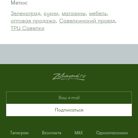
Метки:
Зеленоград,
кухни,
магазины,
мебель,
оптовая продажа,
Савелкинский проезд,
ТРЦ Савелки
Подписаться
Телеграм
Вконтакте
MAX
Одноклассники