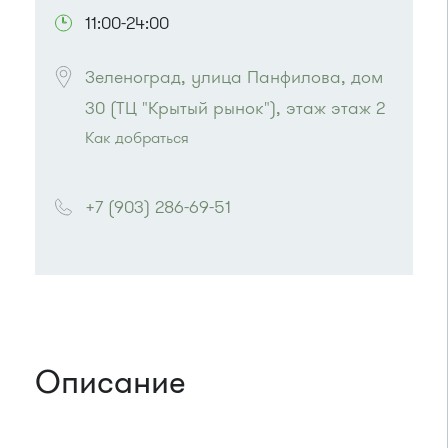
11:00-24:00
Зеленоград, улица Панфилова, дом 
30 (ТЦ "Крытый рынок"), этаж этаж 2
Как добраться
Проезд до остановки
"10-й микрорайон"
:
Автобус № 4, 9.
+7 (903) 286-69-51
Маршрутка № 721м
или до остановки
"Станция Крюково"
:
Автобусы № 1, 2, 3, 4, 9, 10, 11, 12, 13, 21, 23,
29, 31, 403, 312, 377, 390, 476, 493.
Маршрутка № 127, 312, 377, 390, 476, 408м,
409м, 721м, 903, 128, 431м, 900
Описание