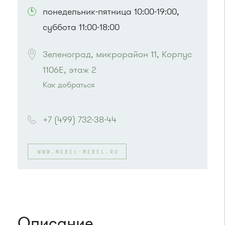
понедельник-пятница 10:00-19:00,
суббота 11:00-18:00
Зеленоград, микрорайон 11, Корпус 
1106Е, этаж 2
Как добраться
Проезд до остановки
"Березовая аллея"
:
Автобусы № 1, 9, 10, 12, 13, 15, 23, 31.
+7 (499) 732-38-44
Маршрутка № 128, 409м, 431м, 476м, 720м,
721м, 900, 903
или до остановки
"12 микрорайон"
:
WWW.MEBEL-MEBEL.RU
Автобусы № 1, 4, 8, 10, 12, 13, 15, 23, 29, 312,
377, 390, 476, 493.
Маршрутка № 127, 128, 312, 377, 390, 408м,
431м, 476, 476м, 720м, 900, 903
Описание