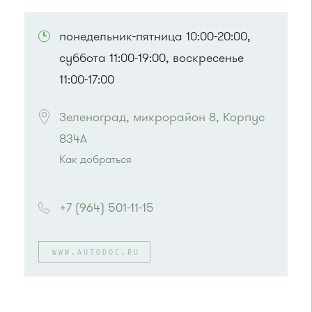
ПОСМОТРЕТЬ НА КАРТЕ
понедельник-пятница 10:00-20:00,
суббота 11:00-19:00, воскресенье
11:00-17:00
Зеленоград, микрорайон 8, Корпус 
834А
Как добраться
Проезд до остановки
"Привокзальная
площадь"
:
+7 (964) 501-11-15
Автобусы № 14, 16, 20, 400т, 28.
Маршрутки: 460м, 707м, Ашан-1, Ашан-2
или до остановки
"Станция Крюково"
:
WWW.AUTODOC.RU
Автобусы № 1, 2, 3, 4, 9, 10, 11, 12, 13, 21, 23,
29, 31, 403, 312, 377, 390, 476, 493.
Маршрутка № 127, 312, 377, 390, 476, 408м,
409м, 721м, 903, 128, 431м, 900