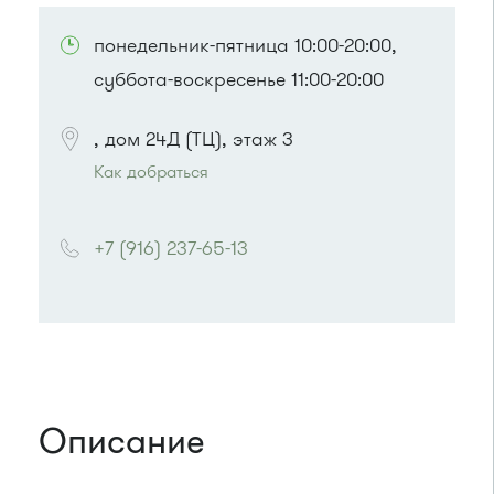
понедельник-пятница 10:00-20:00,
суббота-воскресенье 11:00-20:00
, дом 24Д (ТЦ), этаж 3
Как добраться
Проезд до остановки
"15 микрорайон"
:
Автобусы № 17, 20.
+7 (916) 237-65-13
Маршрутка № 417м, 479м
или до остановки
"15 микрорайон "
:
Автобусы № 17, 20.
Маршрутка № 417м, 460м, 479м, 720м
Описание