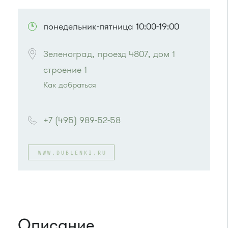
ПОСМОТРЕТЬ НА КАРТЕ
понедельник-пятница 10:00-19:00
Зеленоград, проезд 4807, дом 1 
строение 1
Как добраться
Проезд до остановки
"Оранжерея"
:
Автобусы № 1, 2, 7.
+7 (495) 989-52-58
Маршрутка № 903
или до остановки
"Фабрика-прачечная"
:
Автобусы № 1, 2, 7.
WWW.DUBLENKI.RU
Маршрутка № 419м, 720м, 903
Описание