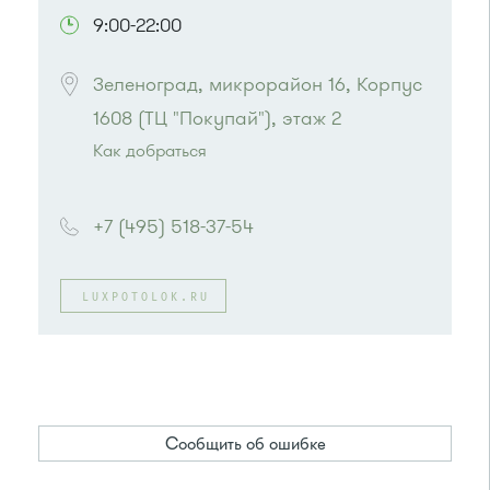
9:00-22:00
Зеленоград, микрорайон 16, Корпус 
1608 (ТЦ "Покупай"), этаж 2
Как добраться
Проезд до остановки
"Корпус 1602"
:
Автобусы № 5, 15, 17, 20, 32.
+7 (495) 518-37-54
Маршрутка № 417м, 460м, 479м, 720м
или до остановки
"16-й микрорайон"
:
Автобусы № 5, 15, 17, 20, 22, 32.
LUXPOTOLOK.RU
Маршрутка № 417м, 460м, 479м, 720м
Сообщить об ошибке