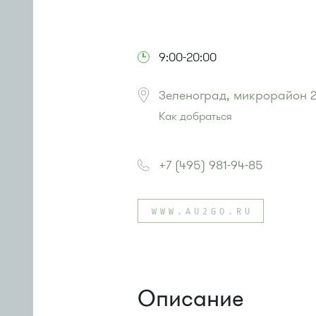
9:00-20:00
Зеленоград, микрорайон 2
Как добраться
Проезд до остановки
"корпус 16
Автобусы № 22, 28, 32, 400к, 28.
+7 (495) 981-94-85
Маршрутка № 707м
или до остановки
"Супермаркет 
Автобусы № 5, 14, 19, 22, 400к.
WWW.AU2GO.RU
Маршрутка № 419м, 460м, 476м
Описание