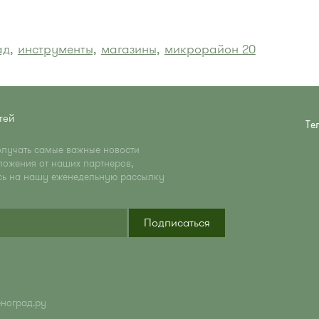
ад,
инструменты,
магазины,
микрорайон 20
тей
Те
олучать самые важные новости
ложения от наших партнеров,
сь на нашу еженедельную рассылку
Подписаться
еноград.ру