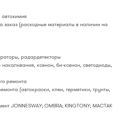
и автохимия
на заказ (расходные материалы в наличии на
траторы, радардетекторы
 накаливания, ксенон, би-ксенон, светодиоды,
го ремонта
емонта (автокраски, клеи, герметики, грунты,
умент JONNESWAY; OMBRA; KINGTONY; MACTAK