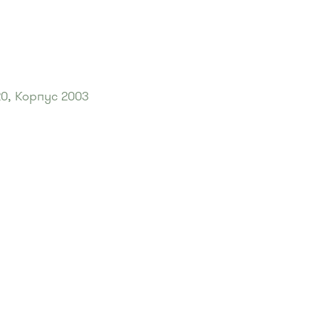
0, Корпус 2003
40"
:
"Проспект""
:
, 707м