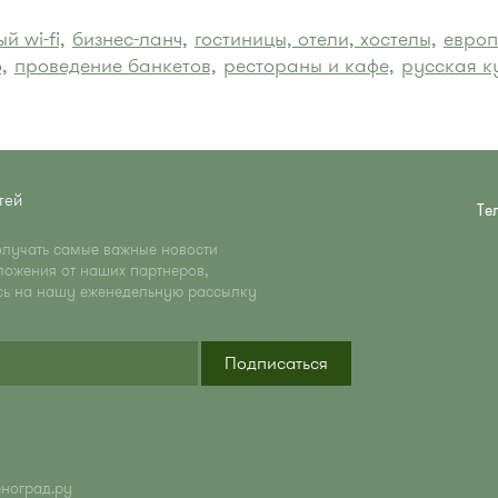
й wi-fi,
бизнес-ланч,
гостиницы, отели, хостелы,
европ
,
проведение банкетов,
рестораны и кафе,
русская к
тей
Те
олучать самые важные новости
ложения от наших партнеров,
сь на нашу еженедельную рассылку
Подписаться
еноград.ру