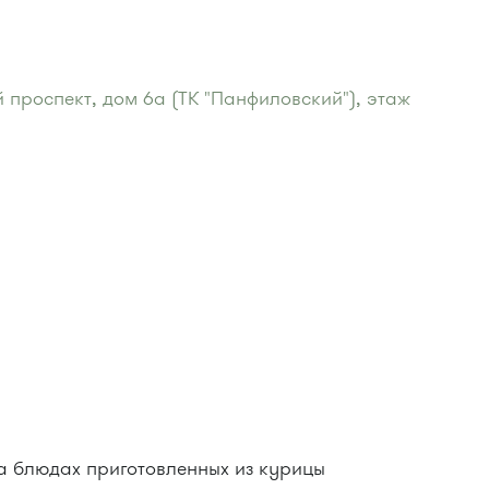
проспект, дом 6а (ТК "Панфиловский"), этаж 
, 23, 32, 45, 312, 377.
он"
:
а блюдах приготовленных из курицы