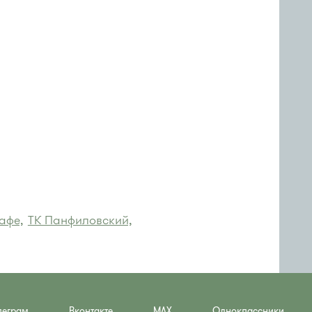
афе,
ТК Панфиловский,
леграм
Вконтакте
MAX
Одноклассники