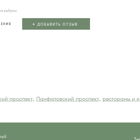
не выбран
+
ДОБАВИТЬ ОТЗЫВ
ЛЕНИЯ
ий проспект,
Панфиловский проспект,
рестораны и к
тей
Те