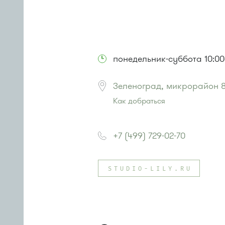
понедельник-суббота 10:00-
Зеленоград, микрорайон 8
Как добраться
Проезд до остановки
"Универса
Автобусы № 2, 3, 8, 11, 19, 21, 29.
+7 (499) 729-02-70
Маршрутка № 408м, 419м
или до остановки
"Панфиловский
Автобус № 1, 10, 11, 12, 13, 15, 23, 
STUDIO-LILY.RU
Маршрутка № 128, 409м, 431м, 4