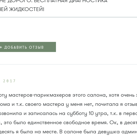
НЕ ДОРОГО. БЕСПЛАТНАЯ ДИАГНОСТИКА
ЧЕЙ ЖИДКОСТЕЙ!
+
ДОБАВИТЬ ОТЗЫВ
 2017
ту мастеров-парикмахеров этого салона, хотя очень х
ома и т.к. своего мастера у меня нет, почитала я отз
озвонила и записалась на субботу 10 утра, т.к. в перв
это было единственное свободное время. Ок, в десять
и десять я была на месте. В салоне была девушка адми