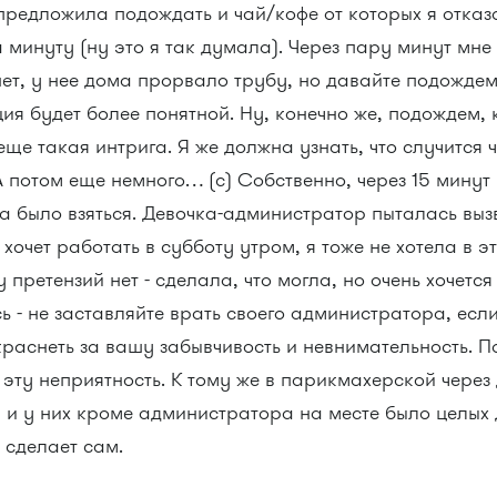
предложила подождать и чай/кофе от которых я отказ
 минуту (ну это я так думала). Через пару минут мне 
ет, у нее дома прорвало трубу, но давайте подождем 
ция будет более понятной. Ну, конечно же, подождем,
 еще такая интрига. Я же должна узнать, что случится ч
 потом еще немного… (с) Собственно, через 15 минут 
а было взяться. Девочка-администратор пыталась выз
 хочет работать в субботу утром, я тоже не хотела в эт
 претензий нет - сделала, что могла, но очень хочетс
ь - не заставляйте врать своего администратора, есл
краснеть за вашу забывчивость и невнимательность. П
 эту неприятность. К тому же в парикмахерской через
 и у них кроме администратора на месте было целых д
 сделает сам.