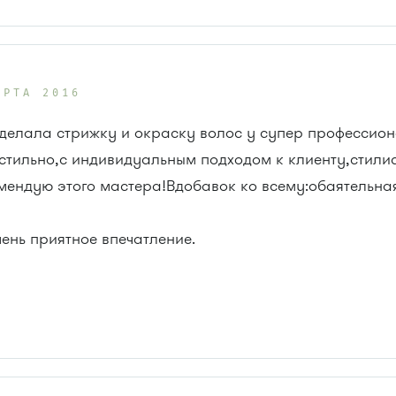
АРТА 2016
 ,делала стрижку и окраску волос у супер профессио
стильно,с индивидуальным подходом к клиенту,стили
мендую этого мастера!Вдобавок ко всему:обаятельн
ень приятное впечатление.