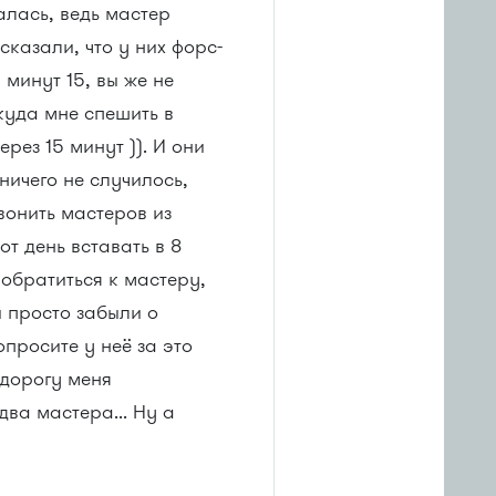
алась, ведь мастер
сказали, что у них форс-
минут 15, вы же не
 куда мне спешить в
ерез 15 минут )). И они
ничего не случилось,
вонить мастеров из
от день вставать в 8
я обратиться к мастеру,
и просто забыли о
опросите у неё за это
 дорогу меня
ва мастера... Ну а