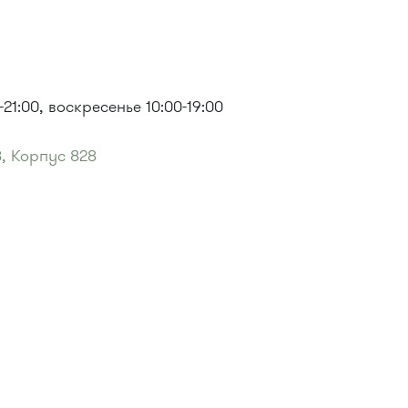
21:00, воскресенье 10:00-19:00
, Корпус 828
м"
:
 проспект"
:
31.
76м, 720м, 900, 903