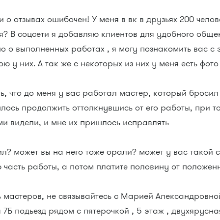
 о отзывах ошибочен! У меня в вк в друзьях 200 челов
я? В соцсети я добавляю клиентов для удобного обще
о о выполненных работах , я могу познакомить вас с
 у них. А так же с некоторых из них у меня есть фото
ть, что до меня у вас работал мастер, который броси
лось продолжить оттолкнувшись от его работы, при то
ми видели, и мне их пришлось исправлять
ил? может вы на него тоже орали? может у вас такой
 часть работы, а потом платите половину от положенн
ь мастеров, не связывайтесь с Марией Александровно
 7Б подьезд рядом с пятерочкой , 5 этаж , двухярусна