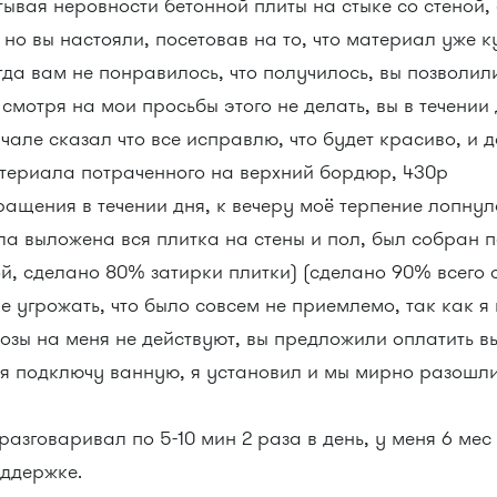
тывая неровности бетонной плиты на стыке со стеной,
но вы настояли, посетовав на то, что материал уже к
да вам не понравилось, что получилось, вы позволил
 смотря на мои просьбы этого не делать, вы в течении
ачале сказал что все исправлю, что будет красиво, и
атериала потраченного на верхний бордюр, 430р
ращения в течении дня, к вечеру моё терпение лопнул
ла выложена вся плитка на стены и пол, был собран 
ой, сделано 80% затирки плитки) (сделано 90% всего 
е угрожать, что было совсем не приемлемо, так как я
грозы на меня не действуют, вы предложили оплатить
 я подключу ванную, я установил и мы мирно разошли
 разговаривал по 5-10 мин 2 раза в день, у меня 6 мес
ддержке.