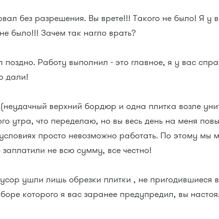
вал без разрешения. Вы врете!!! Такого не было! Я у
 не было!!! Зачем так нагло врать?
л поздно. Работу выполнил - это главное, я у вас сп
о дали!
(неудачный верхний бoрдюр и одна плитка возле унит
го утра, что переделаю, но вы весь день на меня пов
 условиях просто невозможно работать. По этому мы 
 заплатили не всю сумму, все честно!
мусор ушли лишь обрезки плитки , не пригодившиеся в
боре которого я вас заранее предупредил, вы настоял