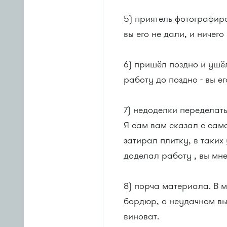
5) приятель фотографиро
вы его не дали, и ничего
6) пришёл поздно и ушё
работу до поздно - вы ег
7) недоделки переделать
Я сам вам сказал с само
затирал плитку, в таких
доделал работу , вы мне
8) порча материала. В 
бoрдюр, о неудачном вы
виноват.