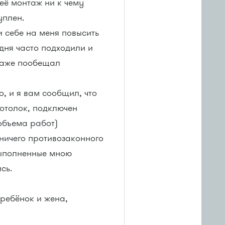
 её монтаж ни к чему
уплен.
и себе на меня повысить
 дня часто подходили и
 даже пообещал
о, и я вам сообщил, что
потолок, подключен
объема работ)
 ничего противозаконного
 выполненные мною
сь.
 ребёнок и жена,