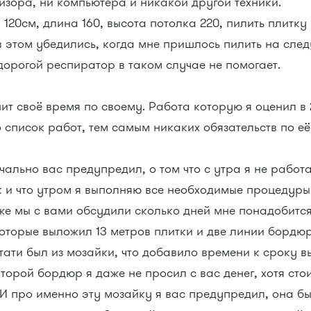
визора, ни компьютера и никакой другой техники.
20см, длина 160, высота потолка 220, пилить плитку
в этом убедились, когда мне пришлось пилить на след
дорогой респиратор в таком случае не помогает.
ит своё время по своему. Работа которую я оценил в 
 список работ, тем самым никаких обязательств по её
чально вас предупредил, о том что с утра я не работа
 и что утром я выполняю все необходимые процедуры,
 же мы с вами обсудили сколько дней мне понадобится
которые выложил 13 метров плитки и две линии бoрдюр
тати был из мозайки, что добавило времени к сроку в
второй бoрдюр я даже не просил с вас денег, хотя стои
 И про именно эту мозайку я вас предупредил, она б