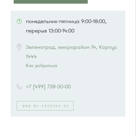
ПОСМОТРЕТЬ НА КАРТЕ
понедельник-пятница 9:00-18:00,
перерыв 13:00-14:00
Зеленоград, микрорайон 14, Корпус 
1444
Как добраться
Проезд до остановки
"Дворец единоборств"
:
Автобусы № 14, 17, 18, 19, 20, 357, 374, 400к,
+7 (499) 738-30-00
495, 497.
Маршрутка № 164, 417м, 419м, 476м, 479м,
495, 497
WWW.MO-KRUKOVO.RU
или до остановки
"Корпус 1407"
:
Автобусы № 14, 18, 19, 400к.
Маршрутка № 164, 419м