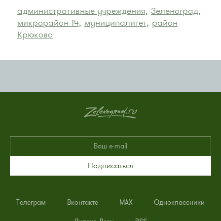
административные учреждения,
Зеленоград,
микрорайон 14,
муниципалитет,
район
Крюково
Подписаться
Телеграм
Вконтакте
MAX
Одноклассники