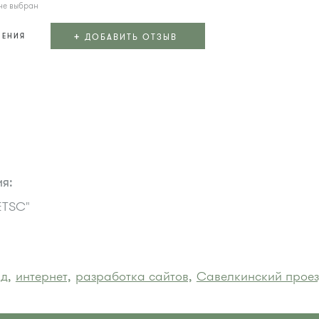
не выбран
+
ДОБАВИТЬ ОТЗЫВ
ЛЕНИЯ
я:
ETSC"
д,
интернет,
разработка сайтов,
Савелкинский прое