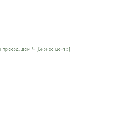
проезд, дом 4 (Бизнес-центр)
еды"
:
ома"
:
 400, 400э.