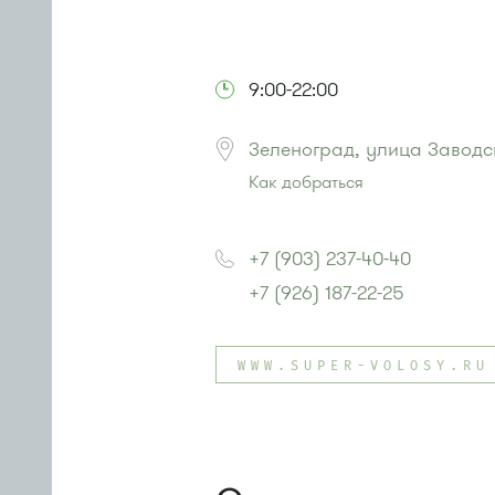
9:00-22:00
Зеленоград, улица Заводс
Как добраться
Проезд до остановки
"Заводская
Автобус № 20.
+7 (903) 237-40-40
Маршрутка № 460м
+7 (926) 187-22-25
или до остановки
"Привокзальна
Автобусы № 14, 16, 20, 400т, 28.
Маршрутки: 460м, 707м, Ашан-1
WWW.SUPER-VOLOSY.RU