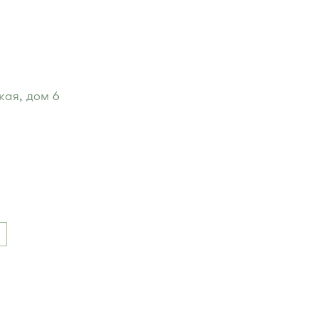
кая, дом 6
 улица"
:
я площадь"
:
, Ашан-2