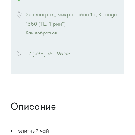
Зеленоград, микрорайон 15, Корпус 
1550 (ТЦ "Грин")
Как добраться
Проезд до остановки
"Рынок"
:
Автобусы № 5, 15, 32.
+7 (495) 760-96-93
Маршрутка № 460м, 720м
или до остановки
"15 микрорайон "
:
Автобусы № 17, 20.
Маршрутка № 417м, 460м, 479м, 720м
Описание
элитный чай