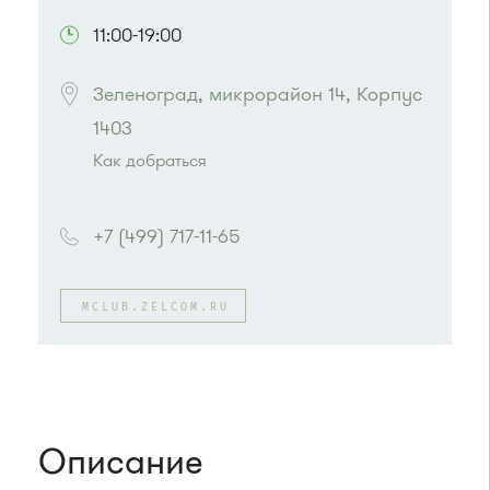
11:00-19:00
Зеленоград, микрорайон 14, Корпус 
1403
Как добраться
Проезд до остановки
"Корпус 1407"
:
Автобусы № 14, 18, 19, 400к.
+7 (499) 717-11-65
Маршрутка № 164, 419м
или до остановки
"Дворец единоборств"
:
Автобусы № 14, 17, 18, 19, 20, 357, 374, 400к,
MCLUB.ZELCOM.RU
495, 497.
Маршрутка № 164, 417м, 419м, 476м, 479м,
495, 497
Описание