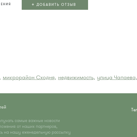
+
ДОБАВИТЬ ОТЗЫВ
ЛЕНИЯ
,
микрорайон Сходня,
недвижимость,
улица Чапаева
тей
Те
олучать самые важные новости
ложения от наших партнеров,
сь на нашу еженедельную рассылку