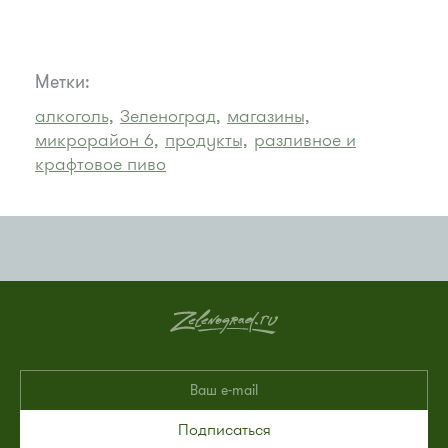
Метки:
алкоголь,
Зеленоград,
магазины,
микрорайон 6,
продукты,
разливное и
крафтовое пиво
Подписаться