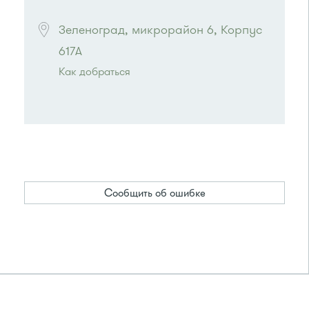
Зеленоград, микрорайон 6, Корпус 
617А
Как добраться
Проезд до остановки
"7-й Торговый центр"
:
Автобусы № 1, 2, 6, 7, 10, 19.
Маршрутка № 419м, 720м, 903
или до остановки
"Поликлиника"
:
Автобусы № 1, 2, 7,19, 31
Сообщить об ошибке