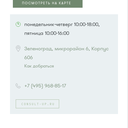
ПОСМОТРЕТЬ НА КАРТЕ
ПОСМОТРЕТЬ НА КАРТЕ
понедельник-четверг 10:00-18:00,
пятница 10:00-16:00
Зеленоград, микрорайон 6, Корпус 
606
Как добраться
Проезд до остановки
"Спортивная школа"
:
Автобусы № 2, 6, 7, 10, 19.
+7 (495) 968-85-17
Маршрутка № 419м, 476м, 720м, 903
или до остановки
"Дворец культуры"
:
Автобусы № 2, 6, 7, 10, 19.
CONSULT-UP.RU
Маршрутка № 419м, 476м, 720м, 903