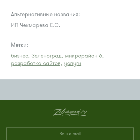
Альтернативные названия:
ИП Чекмарева Е.С.
Метки:
бизнес,
Зеленоград,
микрорайон 6,
разработка сайтов,
услуги