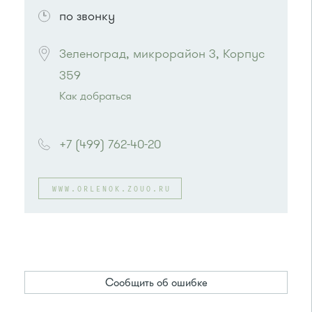
по звонку
Зеленоград, микрорайон 3, Корпус 
359
Как добраться
Проезд до остановки
"Товары для дома"
:
Автобусы № 3, 9, 11, 19, 31, 32.
+7 (499) 762-40-20
Маршрутка № 409м, 419м, 476м
или до остановки
"Дом быта"
:
Автобусы № 1, 3, 8, 11, 19, 29, 32. Маршрутки
WWW.ORLENOK.ZOUO.RU
№ 408м, 476м
Сообщить об ошибке