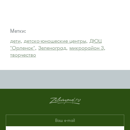
Метки:
дети,
детско-юношеские центры,
ДЮЦ
"Орленок",
Зеленоград,
микрорайон 3,
творчество