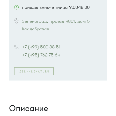
понедельник-пятница 9:00-18:00
Зеленоград, проезд 4801, дом 5
Как добраться
Проезд до остановки
"41-й километр"
:
Автобусы № 8, 9.
+7 (499) 500-38-51
или до остановки
"Монумент"
:
+7 (495) 762-75-64
Автобусы № 45, 312, 377, 440.
Маршрутка № 128, 312, 377
ZEL-KLIMAT.RU
Описание