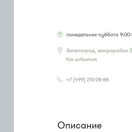
понедельник-суббота 9:00-2
Зеленоград, микрорайон 2
Как добраться
Проезд до остановки
"Корпус 16
Автобусы № 14, 22, 400к, 28
+7 (499) 210-28-88
Маршрутка № 707м
Описание