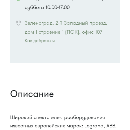
суббота 10:00-17:00
Зеленоград, 2-й Западный проезд, 
дом 1 строение 1 (ПОК), офис 107
Как добраться
Проезд до остановки
"Березка"
:
Автобусы № 3, 6, 7, 8, 9, 11, 13, 15, 23, 32, 400,
400э
или до остановки
"Автокомбинат"
:
Автобусы № 6, 8, 9, 11, 15, 23, 32, 45, 312, 377.
Маршрутка № 128, 312, 377
Описание
Широкий спектр электрооборудования
известных европейских марок: Legrand, ABB,