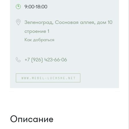
9:00-18:00
Зеленоград, Сосновая аллея, дом 10 
строение 1
Как добраться
Проезд до остановки
"Фабрика-прачечная"
:
Автобусы № 1, 2, 7.
+7 (926) 423-66-06
Маршрутка № 419м, 720м, 903
или до остановки
"Водоканал"
:
Автобусы № 1, 2, 7.
WWW.MEBEL-LUCHSHE.NET
Маршрутка № 419м, 720м, 903
Описание