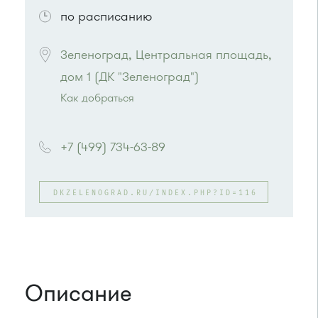
по расписанию
Зеленоград, Центральная площадь, 
дом 1 (ДК "Зеленоград")
Как добраться
Проезд до остановки
"Универмаг"
:
Автобусы № 1, 2.
+7 (499) 734-63-89
Маршрутка № 419м, 720м, 903
или до остановки
"Дворец культуры"
:
Автобусы № 2, 6, 7, 10, 19.
DKZELENOGRAD.RU/INDEX.PHP?ID=116
Маршрутка № 419м, 476м, 720м, 903
Описание