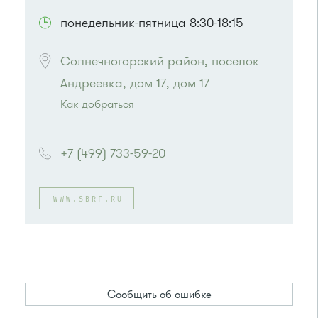
понедельник-пятница 8:30-18:15
Солнечногорский район, поселок 
Андреевка, дом 17, дом 17
Как добраться
Проезд до остановки
"Корпус 1557"
:
Автобусы № 17, 20.
+7 (499) 733-59-20
Маршрутка № 417м, 479м
или до остановки
"Андреевка"
:
Автобусы № 319, 357, 374, 495, 497.
WWW.SBRF.RU
Маршрутка № 495, 497
Сообщить об ошибке