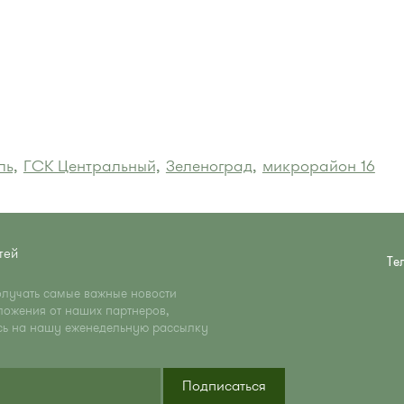
ль,
ГСК Центральный,
Зеленоград,
микрорайон 16
тей
Те
олучать самые важные новости
ложения от наших партнеров,
сь на нашу еженедельную рассылку
Подписаться