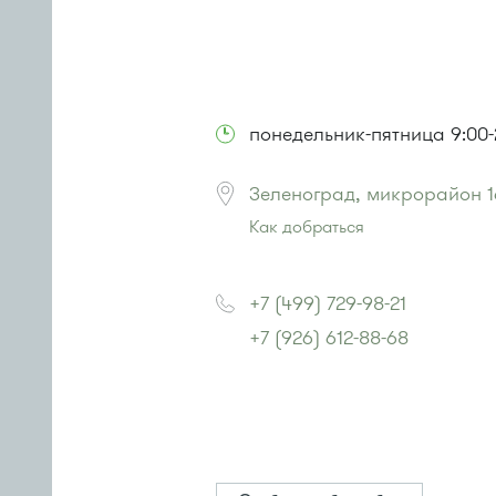
понедельник-пятница 9:00-2
Зеленоград, микрорайон 1
Как добраться
Проезд до остановки
"Корпус 16
Автобус № 22.
+7 (499) 729-98-21
или до остановки
"Пенсионный 
+7 (926) 612-88-68
Автобусы № 22, 28, 32, 400к.
Маршрутка № 707м