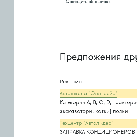
Сообщить об ошибке
Предложения др
Реклама
Автошкола "Оллтрейс"
Категории A, B, C, D, трактор
экскаваторы, катки) лодки
Техцентр "Автолидер"
ЗАПРАВКА КОНДИЦИОНЕРОВ 