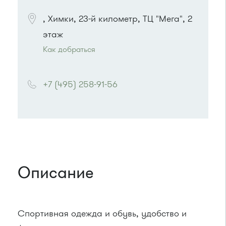
, Химки, 23-й километр, ТЦ "Мега", 2
этаж
Как добраться
Проезд до остановки
"Монумент / ИКЕА"
:
Автобусы № 30, 43, 350, 400, 400э, 440, 817,
+7 (495) 258-91-56
851, 851э, 905.
Маршрутка № 431м, 476м, 900
Описание
Спортивная одежда и обувь, удобство и