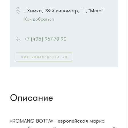
, Химки, 23-й километр, ТЦ "Мега"
Как добраться
Проезд до остановки
"Монумент / ИКЕА"
:
Автобусы № 30, 43, 350, 400, 400э, 440, 817,
+7 (495) 967-73-90
851, 851э, 905.
Маршрутка № 431м, 476м, 900
WWW.ROMANOBOTTA.RU
Описание
«ROMANO BOTTA» - европейская марка