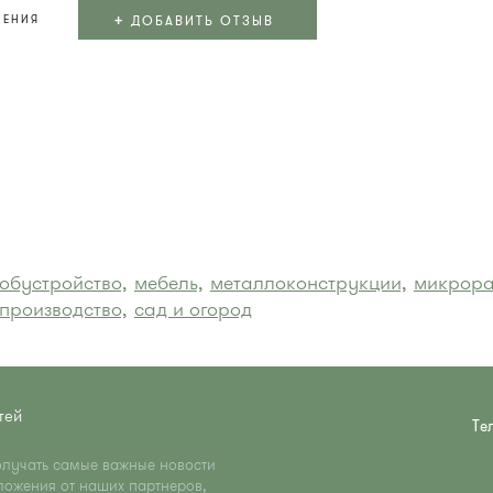
+
ДОБАВИТЬ ОТЗЫВ
ЛЕНИЯ
 обустройство,
мебель,
металлоконструкции,
микрора
производство,
сад и огород
тей
Те
олучать самые важные новости
ложения от наших партнеров,