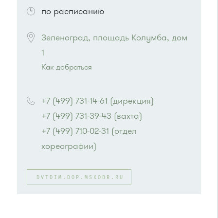
по расписанию
Зеленоград, площадь Колумба, дом 
1
Как добраться
Проезд до остановки
"Панфиловский
проспект"
:
+7 (499) 731-14-61 (дирекция)
Автобус № 1, 4, 8, 10, 12, 13, 15, 23.
+7 (499) 731-39-43 (вахта)
Маршрутка № 128, 408м, 431м, 476м, 720м,
900, 903
+7 (499) 710-02-31 (отдел 
или до остановки
"Филаретовская улица"
:
хореографии)
Автобусы № 11, 29.
DVTDIM.DOP.MSKOBR.RU