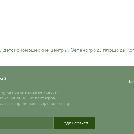
,
детско-юношеские центры,
Зеленоград,
площадь Ко
тей
Те
олучать самые важные новости
ложения от наших партнеров,
сь на нашу еженедельную рассылку
Подписаться