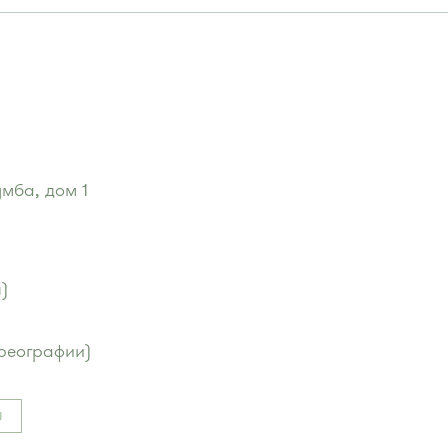
мба, дом 1
ский проспект"
:
3.
я)
76м, 720м, 900, 903
я улица"
:
хореографии)
U