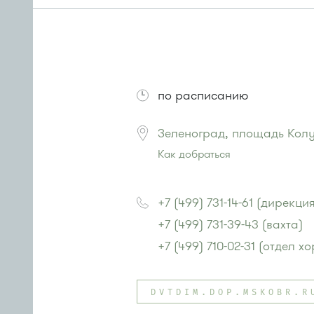
по расписанию
Зеленоград, площадь Колу
Как добраться
Проезд до остановки
"Панфилов
Автобус № 1, 4, 8, 10, 12, 13, 15, 2
+7 (499) 731-14-61 (дирекци
Маршрутка № 128, 408м, 431м, 4
+7 (499) 731-39-43 (вахта)
или до остановки
"Филаретовска
Автобусы № 11, 29.
+7 (499) 710-02-31 (отдел 
DVTDIM.DOP.MSKOBR.R