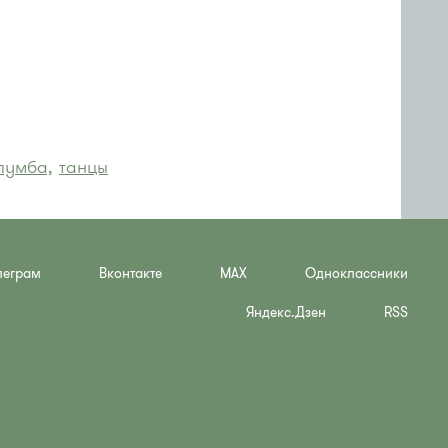
лумба,
танцы
леграм
Вконтакте
MAX
Одноклассники
Яндекс.Дзен
RSS