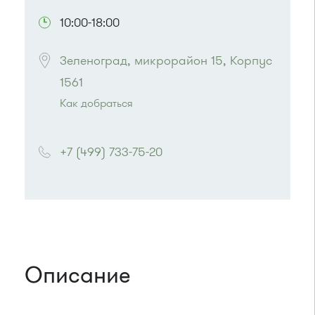
10:00-18:00
Зеленоград, микрорайон 15, Корпус 
1561
Как добраться
Проезд до остановки
"Михайловский пруд"
:
Автобусы № 5, 15, 32.
+7 (499) 733-75-20
Маршрутка № 460м, 720м
или до остановки
"Корпус 1557"
:
Автобусы № 17, 20.
Маршрутка № 417м, 479м
Описание