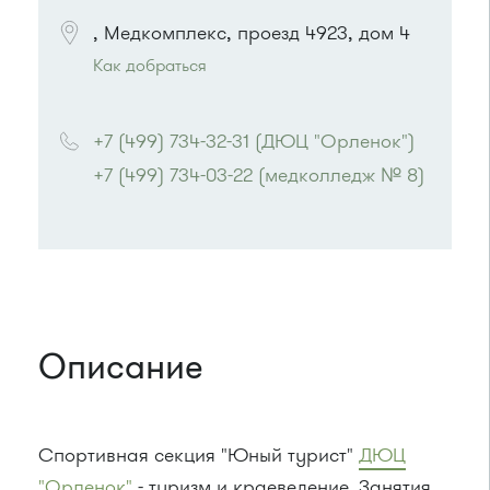
, Медкомплекс, проезд 4923, дом 4
Как добраться
Проезд до остановки
"Каштановая аллея"
:
+7 (499) 734-32-31 (ДЮЦ "Орленок")
Автобусы № 10, 19, 31
+7 (499) 734-03-22 (медколледж № 8)
или до остановки
"Горбольница"
:
Автобусы № 31, 10, 19.
Описание
Спортивная секция "Юный турист"
ДЮЦ
"Орленок"
- туризм и краеведение. Занятия