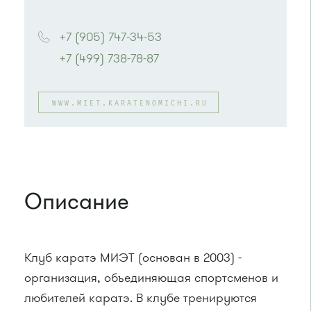
Проезд до остановки
"МИЭТ"
:
Автобусы № 2, 3, 9, 11, 19, 31, 32.
+7 (905) 747-34-53
Маршрутка № 409м, 419м
+7 (499) 738-78-87
или до остановки
"Солнечная аллея"
:
Автобус № 2, 3, 9, 11, 19, 31, 32.
Маршрутка № 409м, 419м
WWW.MIET.KARATENOMICHI.RU
Описание
Клуб каратэ МИЭТ (основан в 2003) -
организация, объединяющая спортсменов и
любителей каратэ. В клубе тренируются