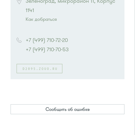
Зеленоград, микрорайон 11, Корпус 
1141
Как добраться
Проезд до остановки
"МГАДА"
:
Автобусы № 4, 9.
+7 (499) 710-72-20
Маршрутка № 721м
+7 (499) 710-70-53
D2095.ZOUO.RU
Сообщить об ошибке