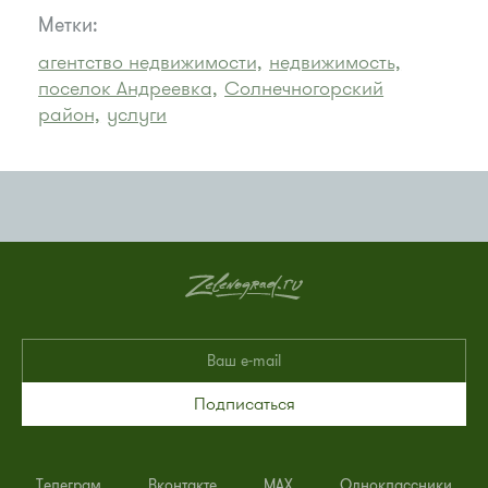
Метки:
агентство недвижимости,
недвижимость,
поселок Андреевка,
Солнечногорский
район,
услуги
Подписаться
Телеграм
Вконтакте
MAX
Одноклассники