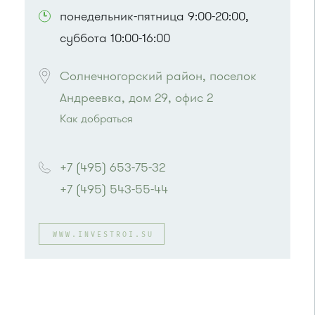
понедельник-пятница 9:00-20:00,
суббота 10:00-16:00
Солнечногорский район, поселок 
Андреевка, дом 29, офис 2
Как добраться
Проезд до остановки
"15 микрорайон"
:
Автобусы № 17, 20.
+7 (495) 653-75-32
Маршрутка № 417м, 479м
+7 (495) 543-55-44
или до остановки
"15 микрорайон "
:
Автобусы № 17, 20.
Маршрутка № 417м, 460м, 479м, 720м
WWW.INVESTROI.SU