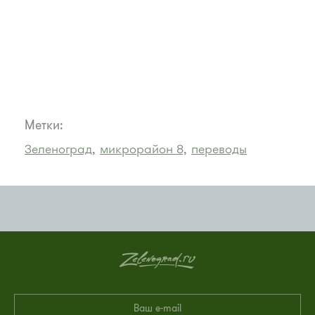
Метки:
Зеленоград,
микрорайон 8,
переводы