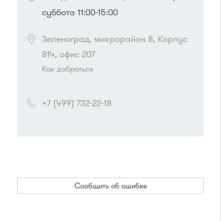
суббота 11:00-15:00
Зеленоград, микрорайон 8, Корпус 
814, офис 207
Как добраться
Проезд до остановки
"Корпус 814"
:
Автобус № 21
+7 (499) 732-22-18
или до остановки
"Промкомбинат"
:
Автобус № 20.
Сообщить об ошибке