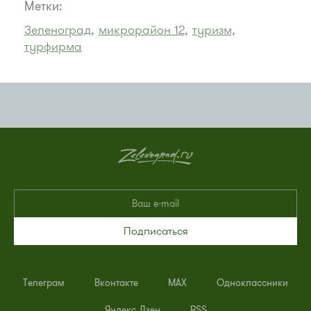
Метки:
Зеленоград,
микрорайон 12,
туризм,
турфирма
Подписаться
Телеграм
Вконтакте
MAX
Одноклассники
Яндекс.Дзен
RSS