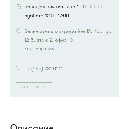
понедельник-пятница 10:00-20:00,
суббота 12:00-17:00
Зеленоград, микрорайон 12, Корпус 
1215, этаж 2, офис 10
Как добраться
Проезд до остановки
"12 микрорайон"
:
Автобусы № 1, 4, 8, 10, 12, 13, 15, 23, 29, 312,
+7 (499) 731-01-11
377, 390, 476, 493.
Маршрутка № 127, 128, 312, 377, 390, 408м,
431м, 476, 476м, 720м, 900, 903
REAL-TR.RU
или до остановки
"Филаретовская улица"
:
Автобусы № 11, 29.
Описание